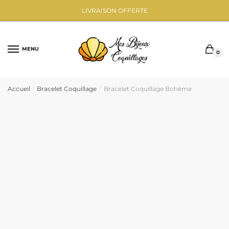
Sauter
Skip
LIVRAISON OFFERTE
à
to
la
content
navigation
MENU
0
Accueil
Bracelet Coquillage
Bracelet Coquillage Bohème
/
/