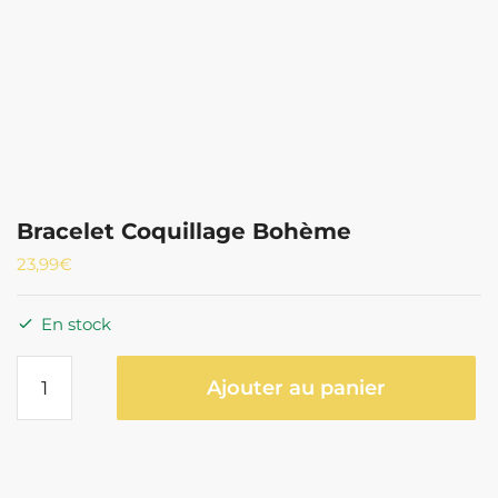
Bracelet Coquillage Bohème
23,99
€
En stock
quantité
Ajouter au panier
de
Bracelet
Coquillage
Bohème