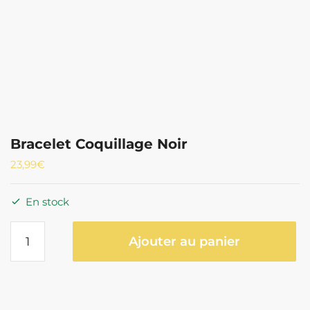
Bracelet Coquillage Noir
23,99
€
En stock
quantité
Ajouter au panier
de
Bracelet
Coquillage
Noir