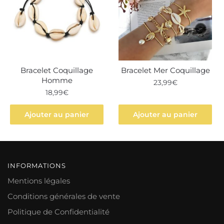
Bracelet Coquillage
Bracelet Mer Coquillage
Homme
23,99
€
18,99
€
Ajouter au panier
Ajouter au panier
INFORMATIONS
Mentions légales
Conditions générales de vente
Politique de Confidentialité