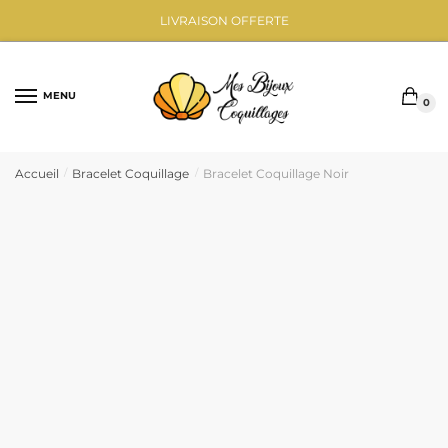
Sauter
Skip
LIVRAISON OFFERTE
à
to
la
content
navigation
MENU
0
Accueil
Bracelet Coquillage
Bracelet Coquillage Noir
/
/