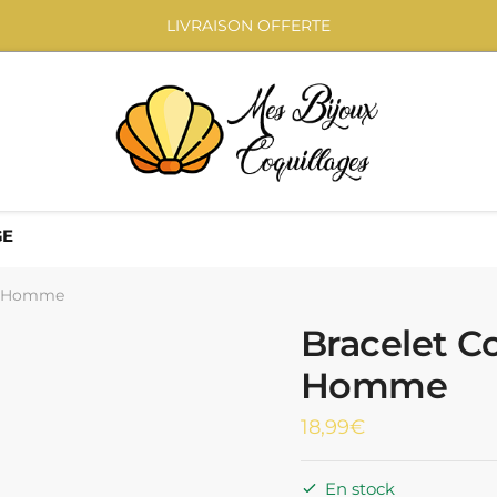
LIVRAISON OFFERTE
GE
ge Homme
Bracelet C
Homme
18,99
€
En stock