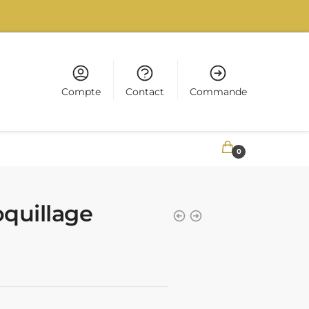
Compte
Contact
Commande
0,00
€
0
oquillage