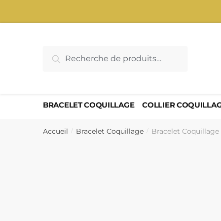
Sauter
Skip
à
to
la
content
navigation
Recherche
Recherche
pour :
BRACELET COQUILLAGE
COLLIER COQUILLA
Accueil
Bracelet Coquillage
Bracelet Coquilla
/
/