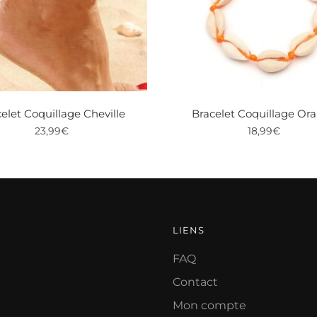
elet Coquillage Cheville
Bracelet Coquillage Or
23,99
€
18,99
€
LIENS
FAQ
Contact
Mon compte