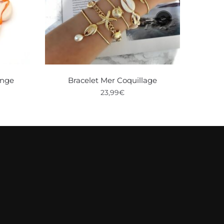
ange
Bracelet Mer Coquillage
23,99
€