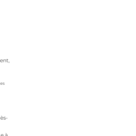
ent,
tes
rès-
e à