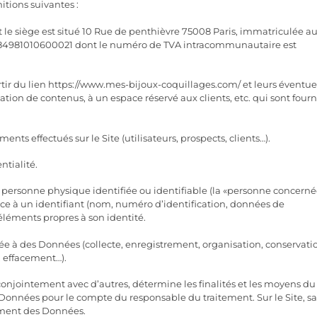
itions suivantes :
 le siège est situé 10 Rue de penthièvre 75008 Paris, immatriculée a
 84981010600021 dont le numéro de TVA intracommunautaire est
 partir du lien https://www.mes-bijoux-coquillages.com/ et leurs éventue
tion de contenus, à un espace réservé aux clients, etc. qui sont fourn
nts effectués sur le Site (utilisateurs, prospects, clients…).
ntialité.
personne physique identifiée ou identifiable (la «personne concerné
e à un identifiant (nom, numéro d’identification, données de
 éléments propres à son identité.
ée à des Données (collecte, enregistrement, organisation, conservati
, effacement…).
 conjointement avec d’autres, détermine les finalités et les moyens du
es Données pour le compte du responsable du traitement. Sur le Site, s
ement des Données.