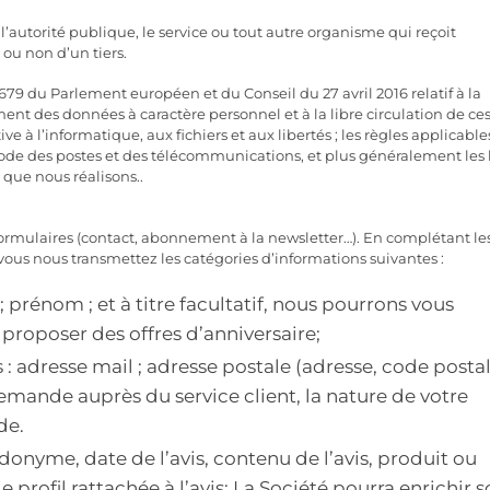
l’autorité publique, le service ou tout autre organisme qui reçoit
ou non d’un tiers.
79 du Parlement européen et du Conseil du 27 avril 2016 relatif à la
ent des données à caractère personnel et à la libre circulation de ce
tive à l’informatique, aux fichiers et aux libertés ; les règles applicable
de des postes et des télécommunications, et plus généralement les l
que nous réalisons..
s formulaires (contact, abonnement à la newsletter…). En complétant le
ous nous transmettez les catégories d’informations suivantes :
; prénom ; et à titre facultatif, nous pourrons vous
roposer des offres d’anniversaire;
 adresse mail ; adresse postale (adresse, code postal
emande auprès du service client, la nature de votre
de.
donyme, date de l’avis, contenu de l’avis, produit ou
 profil rattachée à l’avis; La Société pourra enrichir 