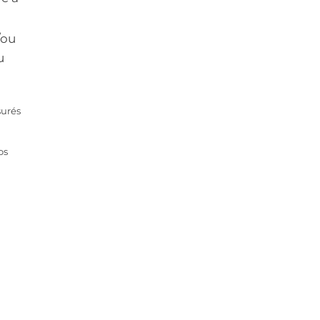
/ou
u
surés
os