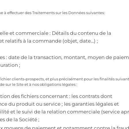
e à effectuer des Traitements sur les Données suivantes:
uelle et commerciale : Détails du contenu de la
relatifs à la commande (objet, date…) ;
s : date de la transaction, montant, moyen de paiem
ration ;
ichier clients-prospects, et plus précisément pour les finalités suivan
ur le Site et à nos obligations légales :
stion des fichiers concernant : les contrats dont
ce du produit ou service ; les garanties légales et
lité et le suivi de la relation commerciale (service ap
es de la Société ;
 aux moyens de paiement et notamment contre la fraud