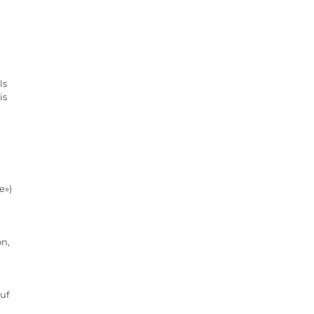
u
ls
is
e»)
on,
auf