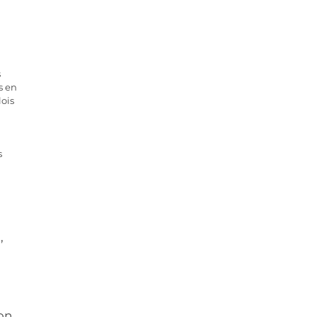
s
s en
ois
s
,
son