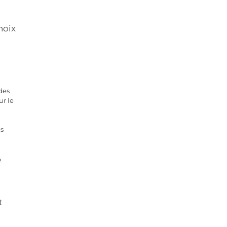
hoix
des
ur le
es
e
t