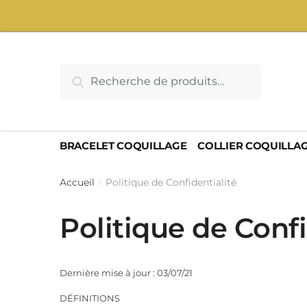
Sauter
Skip
à
to
la
content
navigation
Recherche
Recherche
pour :
BRACELET COQUILLAGE
COLLIER COQUILLA
Accueil
Politique de Confidentialité
/
Politique de Confi
Dernière mise à jour : 03/07/21
DÉFINITIONS