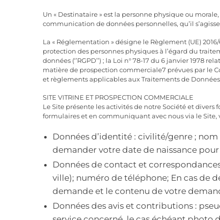
Un « Destinataire » est la personne physique ou morale, 
communication de données personnelles, qu’il s’agisse 
La « Réglementation » désigne le Règlement (UE) 2016/6
protection des personnes physiques à l’égard du traitem
données (‘’RGPD’’) ; la Loi n° 78-17 du 6 janvier 1978 rela
matière de prospection commerciale7 prévues par le Co
et règlements applicables aux Traitements de Données 
SITE VITRINE ET PROSPECTION COMMERCIALE
Le Site présente les activités de notre Société et diver
formulaires et en communiquant avec nous via le Site, v
Données d’identité : civilité/genre ; nom 
demander votre date de naissance pour p
Données de contact et correspondances :
ville); numéro de téléphone; En cas de d
demande et le contenu de votre deman
Données des avis et contributions : pseu
service concerné, le cas échéant photo de