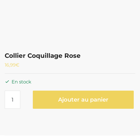
Collier Coquillage Rose
16,99
€
En stock
quantité
Ajouter au panier
de
Collier
Coquillage
Rose