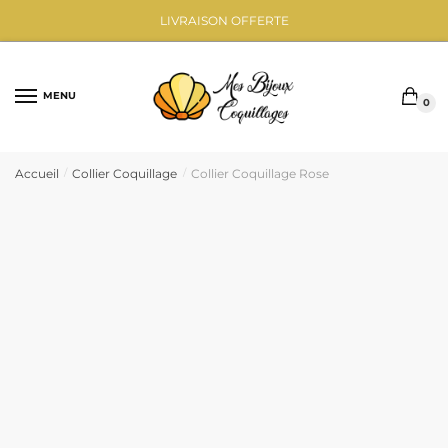
Sauter
Skip
LIVRAISON OFFERTE
à
to
la
content
navigation
MENU
0
Accueil
Collier Coquillage
Collier Coquillage Rose
/
/