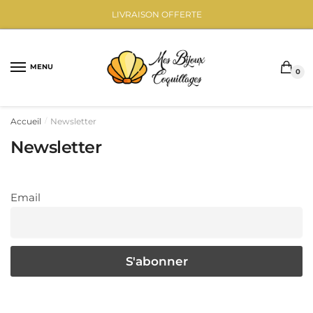
Sauter
Skip
LIVRAISON OFFERTE
à
to
la
content
navigation
MENU
0
Accueil
Newsletter
/
Newsletter
Email